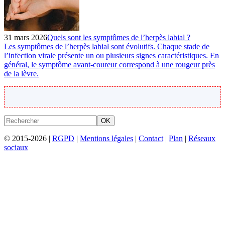
31 mars 2026
Quels sont les symptômes de l’herpès labial ?
Les symptômes de l’herpès labial sont évolutifs. Chaque stade de
l’infection virale présente un ou plusieurs signes caractéristiques. En
général, le symptôme avant-coureur correspond à une rougeur près
de la lèvre.
OK
© 2015-2026 |
RGPD
|
Mentions légales
|
Contact
|
Plan
|
Réseaux
sociaux