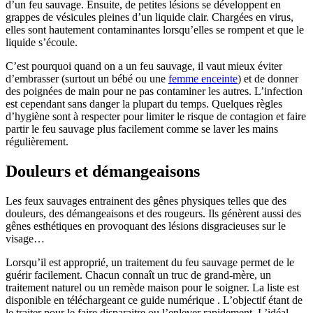
d’un feu sauvage. Ensuite, de petites lésions se développent en
grappes de vésicules pleines d’un liquide clair. Chargées en virus,
elles sont hautement contaminantes lorsqu’elles se rompent et que le
liquide s’écoule.
C’est pourquoi quand on a un feu sauvage, il vaut mieux éviter
d’embrasser (surtout un bébé ou une
femme enceinte
) et de donner
des poignées de main pour ne pas contaminer les autres. L’infection
est cependant sans danger la plupart du temps. Quelques règles
d’hygiène sont à respecter pour limiter le risque de contagion et faire
partir le feu sauvage plus facilement comme se laver les mains
régulièrement.
Douleurs et démangeaisons
Les feux sauvages entrainent des gênes physiques telles que des
douleurs, des démangeaisons et des rougeurs. Ils génèrent aussi des
gênes esthétiques en provoquant des lésions disgracieuses sur le
visage…
Lorsqu’il est approprié, un traitement du feu sauvage permet de le
guérir facilement. Chacun connaît un truc de grand-mère, un
traitement naturel ou un remède maison pour le soigner. La liste est
disponible en téléchargeant ce guide numérique
. L’objectif étant de
le traiter pour le faire disparaitre ou l’enlever rapidement. L’idéal