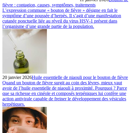
fièvre : contagion, causes, symptômes, traitements
L’expression commune « bouton de fièvre » désigne en fait le
symptôme d’une poussée d’herpès. Il s’agit d’une manifestation
cutanée ponctuelle liée au réveil du virus HSV-1 présent dans
l’organisme d’une grande partie de la population.
20 janvier 2026
Huile essentielle de niaouli pour le bouton de fièvre
Quand un bouton de fièvre surgit au coin des lèvres, mieux vaut
avoir de l’huile essentielle de niaouli à proximité. Pourquoi ? Parce
que sa richesse en cinéole et composés terpéniques lui confère une
action antivirale capable de freiner le développement des vésicules
herpétiques.