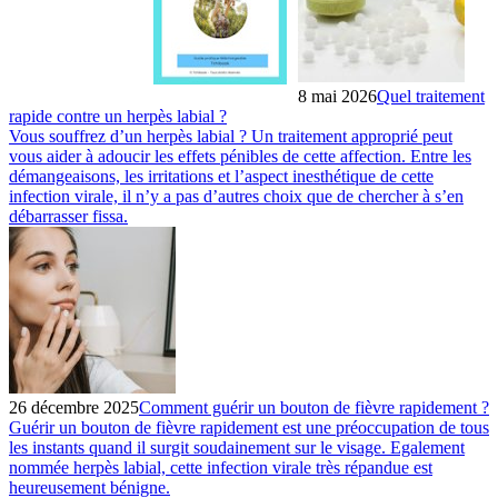
8 mai 2026
Quel traitement
rapide contre un herpès labial ?
Vous souffrez d’un herpès labial ? Un traitement approprié peut
vous aider à adoucir les effets pénibles de cette affection. Entre les
démangeaisons, les irritations et l’aspect inesthétique de cette
infection virale, il n’y a pas d’autres choix que de chercher à s’en
débarrasser fissa.
26 décembre 2025
Comment guérir un bouton de fièvre rapidement ?
Guérir un bouton de fièvre rapidement est une préoccupation de tous
les instants quand il surgit soudainement sur le visage. Egalement
nommée herpès labial, cette infection virale très répandue est
heureusement bénigne.