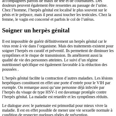
accompagnées parfois de maux de tête et de courbatures. Des
douleurs peuvent également être ressenties au passage de l’urine.
Chez l’homme, l’herpès génital est localisé le plus souvent sur le
pénis et le prépuce, mais il peut aussi toucher les testicules. Chez la
femme, le vagin est concerné et parfois le col de l’utérus.
Soigner un herpès génital
Il est impossible de guérir définitivement un herpès génital car le
virus reste à vie dans l’organisme. Mais des traitements existent pour
soigner l’herpès en curatif et préventif. Ils permettent de diminuer les
symptômes et le risque de transmission. Ils améliorent aussi la
qualité de vie des personnes atteintes. Le suivi d’un régime
nutritionnel spécifique est également favorable à la réduction des
poussées
.
L’herpès génital facilite la contraction d’autres maladies. Les lésions
herpétiques constituent en effet une porte d’entrée pour le VIH par
exemple. On remarque aussi qu’une personne déjà infectée par
l’herpès du visage de type HSV-1 est davantage protégée contre
l’herpès génital. La maladie est retardée et les symptômes réduits.
Le dialogue avec le partenaire est primordial pour mieux vivre la
maladie. Il est en effet possible de mener une vie sexuelle normale à
condition de respecter quelques règles de prévention.