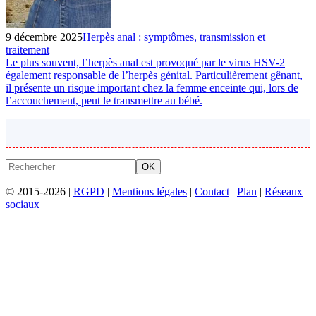
9 décembre 2025
Herpès anal : symptômes, transmission et
traitement
Le plus souvent, l’herpès anal est provoqué par le virus HSV-2
également responsable de l’herpès génital. Particulièrement gênant,
il présente un risque important chez la femme enceinte qui, lors de
l’accouchement, peut le transmettre au bébé.
OK
© 2015-2026 |
RGPD
|
Mentions légales
|
Contact
|
Plan
|
Réseaux
sociaux